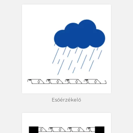
Esőérzékelő