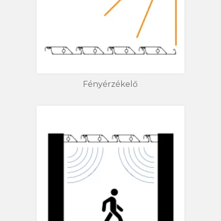
Fényérzékelő